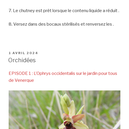
7. Le chutney est prêt lorsque le contenu liquide a réduit .
8. Versez dans des bocaux stérilisés et renversez les .
PUBLIÉ
1 AVRIL 2024
LE
Orchidées
EPISODE 1 : L’Ophrys occidentalis sur le jardin pour tous
de Venerque