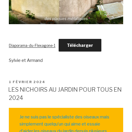
des plaques métaliques
Télécharger
Diaporama-du-Flexagone-1
Sylvie et Armand
PUBLIÉ
1 FÉVRIER 2024
LE
LES NICHOIRS AU JARDIN POUR TOUS EN
2024
Je ne suis pas le spécialiste des oiseaux mais
simplement quelqu’un qui aime et essaie
d’aider les oiseaux du jardin depuis plusieurs