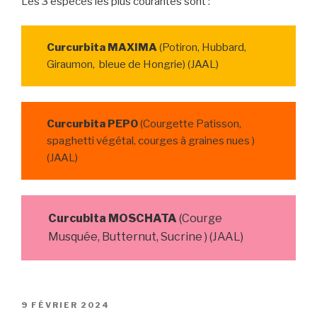
Les 3 espèces les plus courantes sont :
Curcurbita MAXIMA
(Potiron, Hubbard,
Giraumon, bleue de Hongrie) (JAAL)
Curcurbita PEPO
(Courgette Patisson,
spaghetti végétal, courges à graines nues )
(JAAL)
Curcubita MOSCHATA
(Courge
Musquée, Butternut, Sucrine ) (JAAL)
PUBLIÉ
9 FÉVRIER 2024