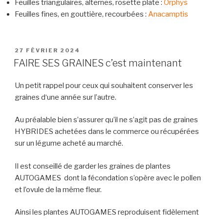
Feuilles triangulaires, alternes, rosette plate :
Orphys
Feuilles fines, en gouttière, recourbées :
Anacamptis
PUBLIÉ
27 FÉVRIER 2024
LE
FAIRE SES GRAINES c’est maintenant
Un petit rappel pour ceux qui souhaitent conserver les
graines d‘une année sur l’autre.
Au préalable bien s’assurer qu’il ne s’agit pas de graines
HYBRIDES achetées dans le commerce ou récupérées
sur un légume acheté au marché.
Il est conseillé de garder les graines de plantes
AUTOGAMES dont la fécondation s’opère avec le pollen
et l’ovule de la même fleur.
Ainsi les plantes AUTOGAMES reproduisent fidèlement