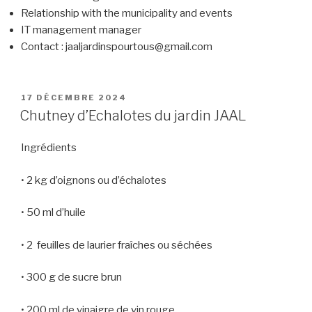
Relationship with the municipality and events
IT management manager
Contact : jaaljardinspourtous@gmail.com
PUBLIÉ
17 DÉCEMBRE 2024
LE
Chutney d’Echalotes du jardin JAAL
Ingrédients
• 2 kg d’oignons ou d’échalotes
• 50 ml d’huile
• 2 feuilles de laurier fraîches ou séchées
• 300 g de sucre brun
• 200 ml de vinaigre de vin rouge