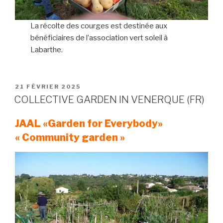
La récolte des courges est destinée aux
bénéficiaires de l’association vert soleil à
Labarthe.
PUBLIÉ
21 FÉVRIER 2025
LE
COLLECTIVE GARDEN IN VENERQUE (FR)
JAAL
«Garden for Everybody»
« Community garden »