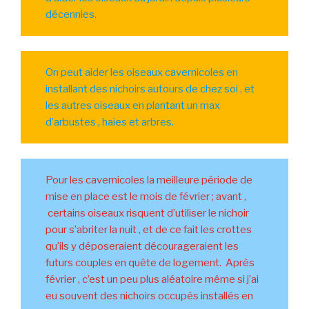
décennies.
On peut aider les oiseaux cavernicoles en
installant des nichoirs autours de chez soi , et
les autres oiseaux en plantant un max
d’arbustes , haies et arbres.
Pour les cavernicoles la meilleure période de
mise en place est le mois de février ; avant ,
certains oiseaux risquent d’utiliser le nichoir
pour s’abriter la nuit , et de ce fait les crottes
qu’ils y déposeraient décourageraient les
futurs couples en quête de logement. Après
février , c’est un peu plus aléatoire même si j’ai
eu souvent des nichoirs occupés installés en