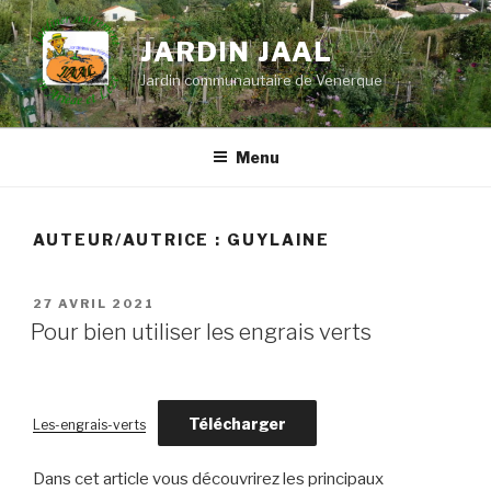
Aller
au
JARDIN JAAL
contenu
Jardin communautaire de Venerque
principal
Menu
AUTEUR/AUTRICE :
GUYLAINE
PUBLIÉ
27 AVRIL 2021
LE
Pour bien utiliser les engrais verts
Télécharger
Les-engrais-verts
Dans cet article vous découvrirez les principaux