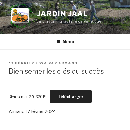
Aller
au
JARDIN JAAL
contenu
Jardin communautaire de Venerque
principal
Menu
PUBLIÉ
17 FÉVRIER 2024
PAR
ARMAND
LE
Bien semer les clés du succès
Télécharger
Bien-semer-27032019
Armand 17 février 2024