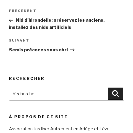
Navigation
Article
PRÉCÉDENT
de
précédent
Nid d’hirondelle: préservez les anciens,
l’article
installez des nids artificiels
Article
SUIVANT
suivant
Semis précoces sous abri
RECHERCHER
Recherche
Reche
pour
:
À PROPOS DE CE SITE
Association Jardiner Autrement en Ariège et Lèze