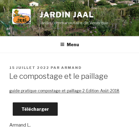
Aller
au
JARDIN JAAL
contenu
Jardin communautaire de Venerque
principal
Menu
PUBLIÉ
15 JUILLET 2022
PAR
ARMAND
LE
Le compostage et le paillage
guide-pratique-compostage-et-paillage-2-Edition-Août-2018
Télécharger
Armand L.