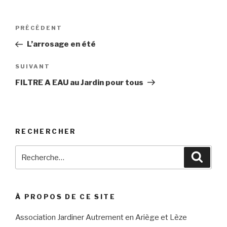
Navigation
Article
PRÉCÉDENT
de
précédent
L’arrosage en été
l’article
Article
SUIVANT
suivant
FILTRE A EAU au Jardin pour tous
RECHERCHER
Recherche
Reche
pour
:
À PROPOS DE CE SITE
Association Jardiner Autrement en Ariège et Lèze