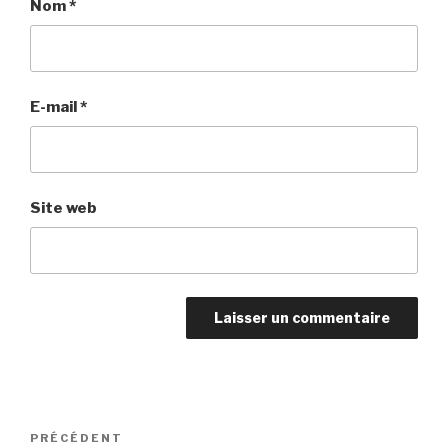
Nom
*
E-mail
*
Site web
Navigation
Article
PRÉCÉDENT