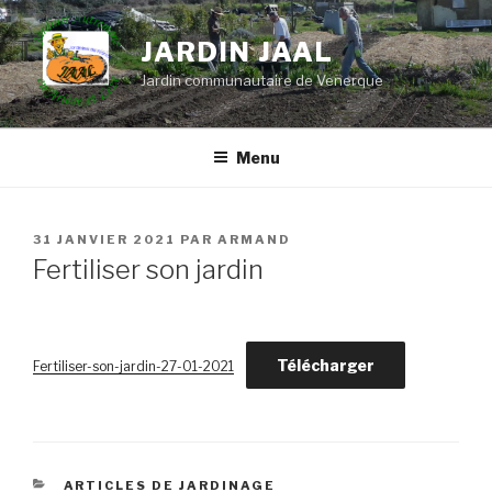
Aller
au
JARDIN JAAL
contenu
Jardin communautaire de Venerque
principal
Menu
PUBLIÉ
31 JANVIER 2021
PAR
ARMAND
LE
Fertiliser son jardin
Télécharger
Fertiliser-son-jardin-27-01-2021
CATÉGORIES
ARTICLES DE JARDINAGE