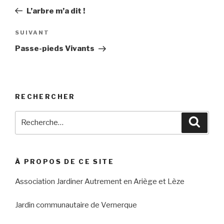
de
précédent
L’arbre m’a dit !
l’article
Article
SUIVANT
suivant
Passe-pieds Vivants
RECHERCHER
Recherche
Reche
pour
:
À PROPOS DE CE SITE
Association Jardiner Autrement en Ariège et Lèze
Jardin communautaire de Vernerque