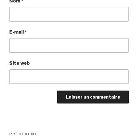
Nom
*
E-mail
*
Site web
Navigation
Article
PRÉCÉDENT