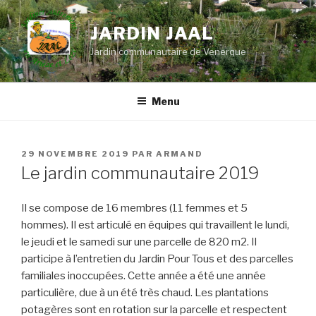
Aller
au
JARDIN JAAL
contenu
Jardin communautaire de Venerque
principal
Menu
PUBLIÉ
29 NOVEMBRE 2019
PAR
ARMAND
LE
Le jardin communautaire 2019
Il se compose de 16 membres (11 femmes et 5
hommes). Il est articulé en équipes qui travaillent le lundi,
le jeudi et le samedi sur une parcelle de 820 m2. Il
participe à l’entretien du Jardin Pour Tous et des parcelles
familiales inoccupées. Cette année a été une année
particulière, due à un été très chaud. Les plantations
potagères sont en rotation sur la parcelle et respectent