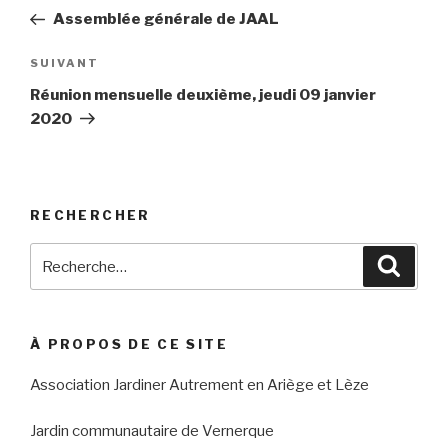
de
précédent
Assemblée générale de JAAL
l’article
Article
SUIVANT
suivant
Réunion mensuelle deuxième, jeudi 09 janvier
2020
RECHERCHER
Recherche
Reche
pour
:
À PROPOS DE CE SITE
Association Jardiner Autrement en Ariège et Lèze
Jardin communautaire de Vernerque