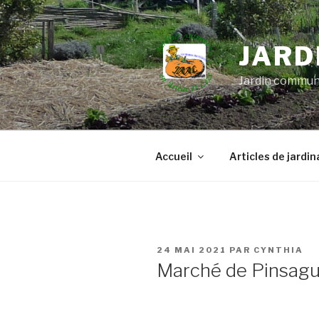
Aller
au
contenu
JARD
principal
Jardin commun
Accueil
Articles de jardi
PUBLIÉ
24 MAI 2021
PAR
CYNTHIA
LE
Marché de Pinsague