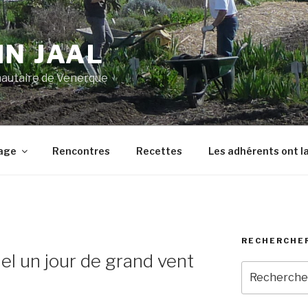
IN JAAL
autaire de Venerque
nage
Rencontres
Recettes
Les adhérents ont la
RECHERCHE
l un jour de grand vent
Recherche
pour
: