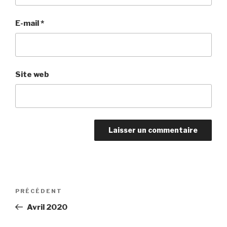
E-mail
*
Site web
Navigation
Article
PRÉCÉDENT
de
précédent
Avril 2020
l’article