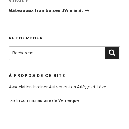
Article
SUIVANT
suivant
Gâteau aux framboises d’Annie S.
RECHERCHER
Recherche
Reche
pour
:
À PROPOS DE CE SITE
Association Jardiner Autrement en Ariège et Lèze
Jardin communautaire de Vernerque