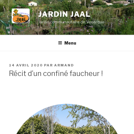
Aller
au
JARDIN JAAL
contenu
Jardin communautaire de Venerque
principal
Menu
PUBLIÉ
14 AVRIL 2020
PAR
ARMAND
LE
Récit d’un confiné faucheur !